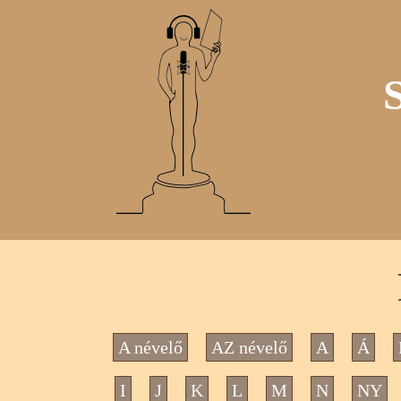
A névelő
AZ névelő
A
Á
I
J
K
L
M
N
NY