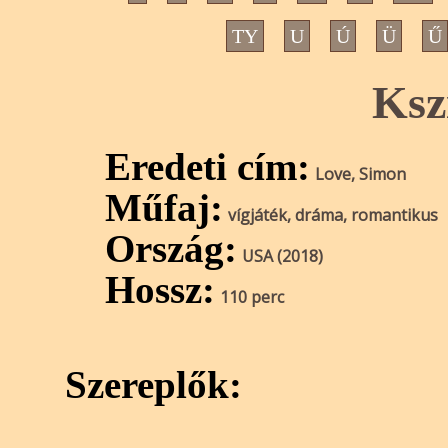
TY
U
Ú
Ü
Ű
Ksz
Eredeti cím:
Love, Simon
Műfaj:
vígjáték, dráma, romantikus
Ország:
USA (2018)
Hossz:
110 perc
Szereplők: