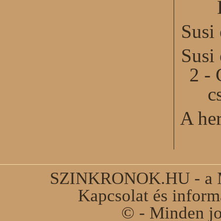
Susi
Susi
2 - 
c
A he
SZINKRONOK.HU - a Ma
Kapcsolat és infor
© - Minden jo