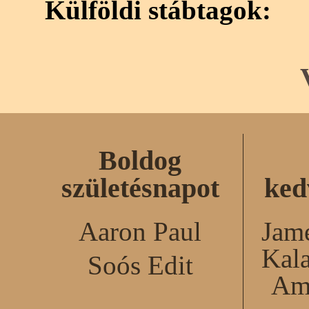
Külföldi stábtagok:
Boldog
születésnapot
ked
Aaron Paul
Jame
Kal
Soós Edit
Am