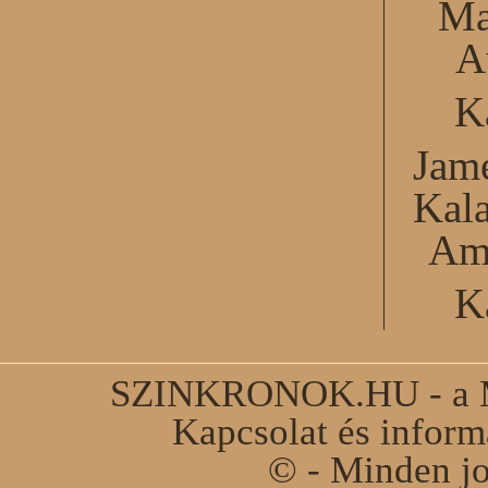
Ma
A
K
Jame
Kal
Am
K
SZINKRONOK.HU - a Ma
Kapcsolat és infor
© - Minden jo