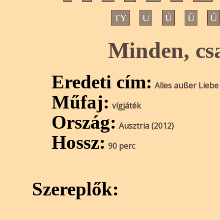
TY
U
Ú
Ü
Ű
Minden, cs
Eredeti cím:
Alles außer Liebe
Műfaj:
vígjáték
Ország:
Ausztria (2012)
Hossz:
90 perc
Szereplők: