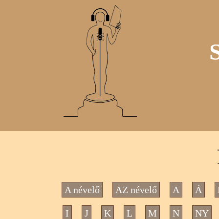
A névelő
AZ névelő
A
Á
I
J
K
L
M
N
NY