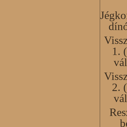
Jégko
dín
Viss
1. 
vál
Viss
2. 
vál
Res
b