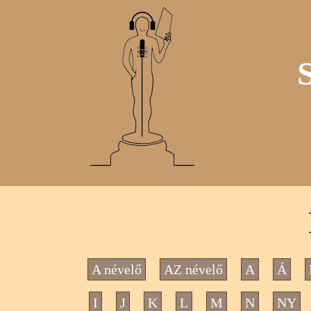
A névelő
AZ névelő
A
Á
I
J
K
L
M
N
NY