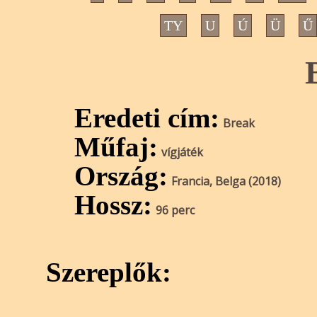
TY
U
Ú
Ü
Ű
Eredeti cím:
Break
Műfaj:
vígjáték
Ország:
Francia, Belga (2018)
Hossz:
96 perc
Szereplők: