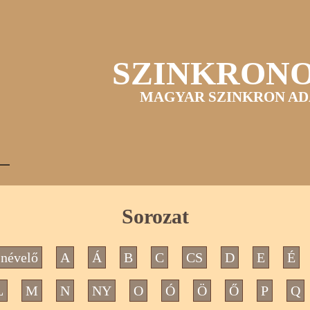
SZINKRON
MAGYAR SZINKRON AD
Sorozat
névelő
A
Á
B
C
CS
D
E
É
L
M
N
NY
O
Ó
Ö
Ő
P
Q