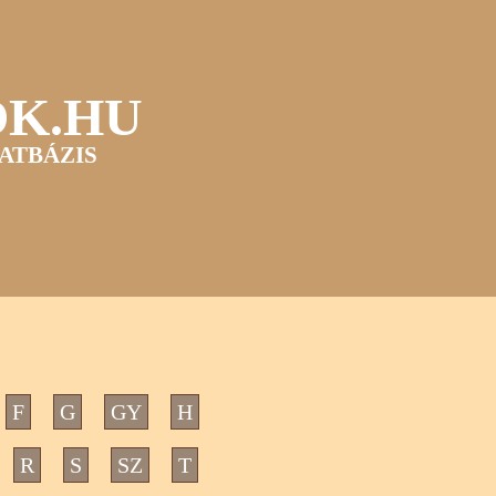
OK.HU
ATBÁZIS
F
G
GY
H
R
S
SZ
T