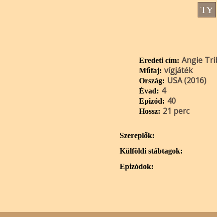
TY
Angie Tri
Eredeti cím:
vígjáték
Műfaj:
USA (2016)
Ország:
4
Évad:
40
Epizód:
21 perc
Hossz:
Szereplők:
Külföldi stábtagok:
Epizódok: