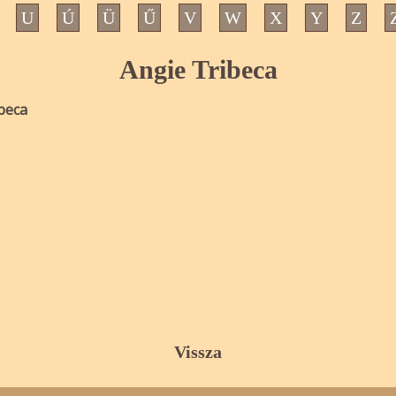
U
Ú
Ü
Ű
V
W
X
Y
Z
Angie Tribeca
beca
Vissza