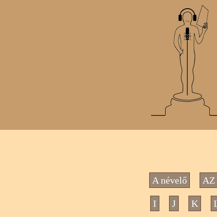
A névelő
AZ 
I
J
K