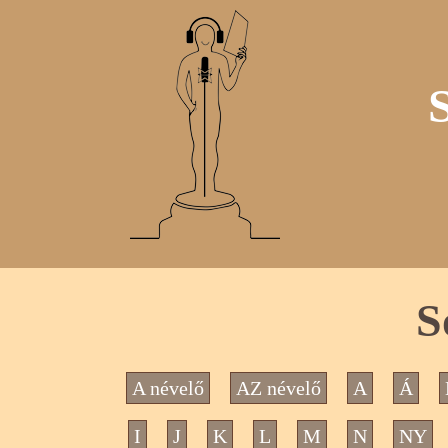
S
A névelő
AZ névelő
A
Á
I
J
K
L
M
N
NY