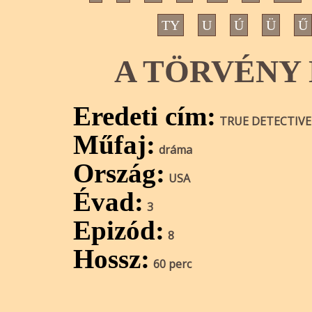
TY
U
Ú
Ü
Ű
A TÖRVÉNY 
Eredeti cím:
TRUE DETECTIVE
Műfaj:
dráma
Ország:
USA
Évad:
3
Epizód:
8
Hossz:
60 perc