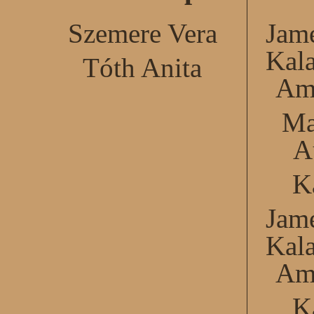
Szemere Vera
Jame
Kal
Tóth Anita
Am
Ma
A
K
Jame
Kal
Am
K