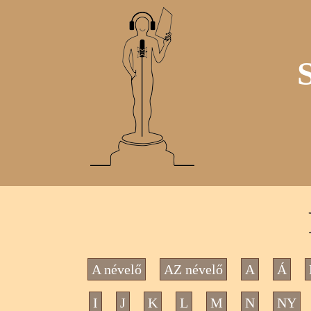
A névelő
AZ névelő
A
Á
I
J
K
L
M
N
NY