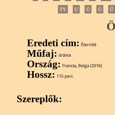
TY
U
Ú
Ü
Ű
Ö
Eredeti cím:
Éternité
Műfaj:
dráma
Ország:
Francia, Belga (2016)
Hossz:
115 perc
Szereplők: