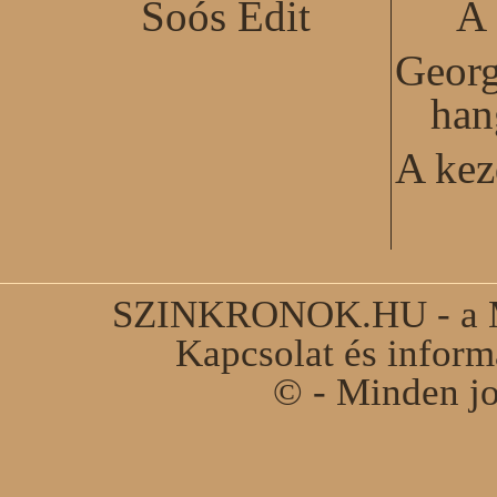
Soós Edit
A 
Georg
han
A kez
SZINKRONOK.HU - a Ma
Kapcsolat és infor
© - Minden jo