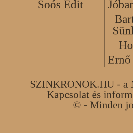
Soós Edit
Jóba
Bar
Sün
Ho
Ernő 
SZINKRONOK.HU - a Ma
Kapcsolat és infor
© - Minden jo