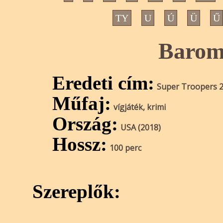
TY
U
Ú
Ü
Ű
Baromi
Eredeti cím:
Super Troopers 
Műfaj:
vígjáték, krimi
Ország:
USA (2018)
Hossz:
100 perc
Szereplők: