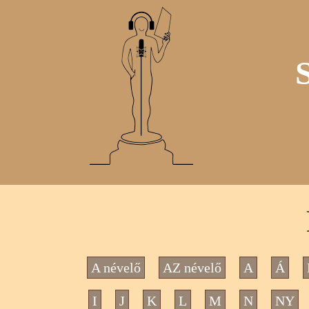
A névelő
AZ névelő
A
Á
I
J
K
L
M
N
NY