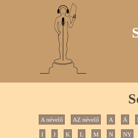
S
A névelő
AZ névelő
A
Á
I
J
K
L
M
N
NY