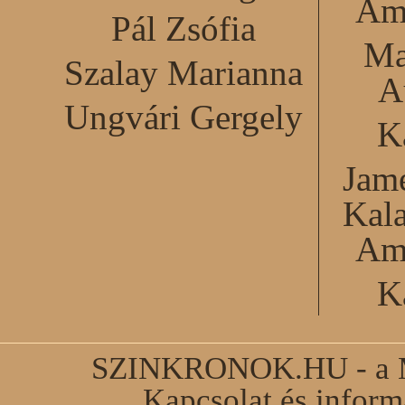
Am
Pál Zsófia
Ma
Szalay Marianna
A
Ungvári Gergely
K
Jame
Kal
Am
K
SZINKRONOK.HU - a Ma
Kapcsolat és infor