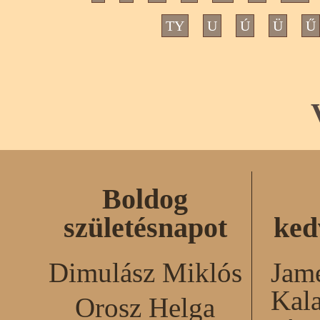
TY
U
Ú
Ü
Ű
Boldog
születésnapot
ked
Dimulász Miklós
Jame
Kal
Orosz Helga