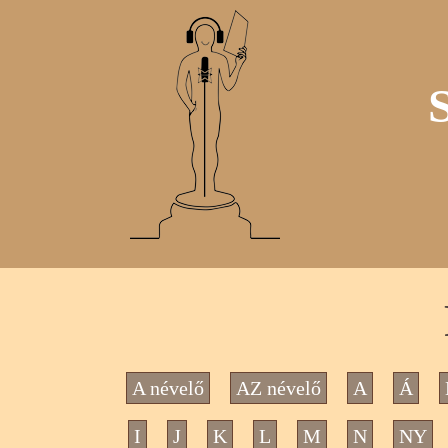
A névelő
AZ névelő
A
Á
I
J
K
L
M
N
NY