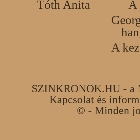
Tóth Anita
A 
Georg
han
A kez
SZINKRONOK.HU - a Ma
Kapcsolat és infor
© - Minden jo