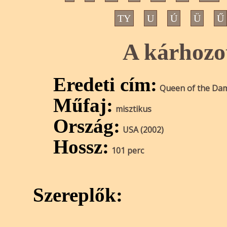
TY
U
Ú
Ü
Ű
A kárhozo
Eredeti cím:
Queen of the Da
Műfaj:
misztikus
Ország:
USA (2002)
Hossz:
101 perc
Szereplők: