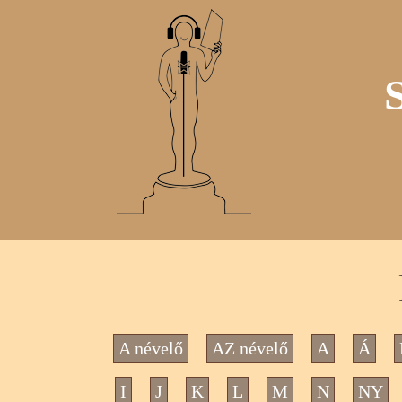
A névelő
AZ névelő
A
Á
I
J
K
L
M
N
NY