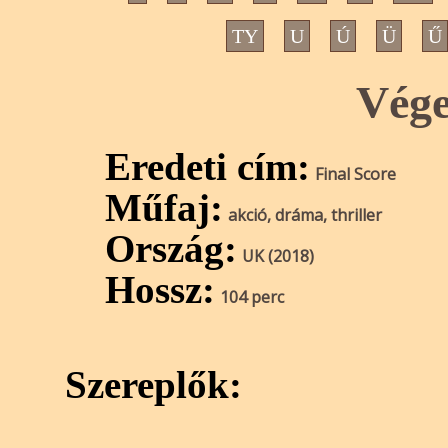
TY
U
Ú
Ü
Ű
Vég
Eredeti cím:
Final Score
Műfaj:
akció, dráma, thriller
Ország:
UK (2018)
Hossz:
104 perc
Szereplők: