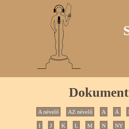
Dokumentu
A névelő
AZ névelő
A
Á
I
J
K
L
M
N
NY