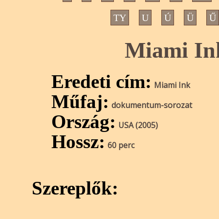
TY
U
Ú
Ü
Ű
Miami Ink
Eredeti cím:
Miami Ink
Műfaj:
dokumentum-sorozat
Ország:
USA (2005)
Hossz:
60 perc
Szereplők: