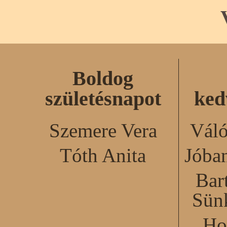
Boldog
születésnapot
ked
Szemere Vera
Váló
Tóth Anita
Jóba
Bar
Sün
Ho