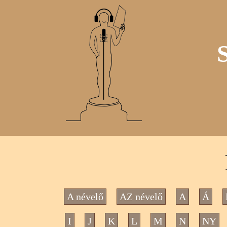
A névelő
AZ névelő
A
Á
I
J
K
L
M
N
NY