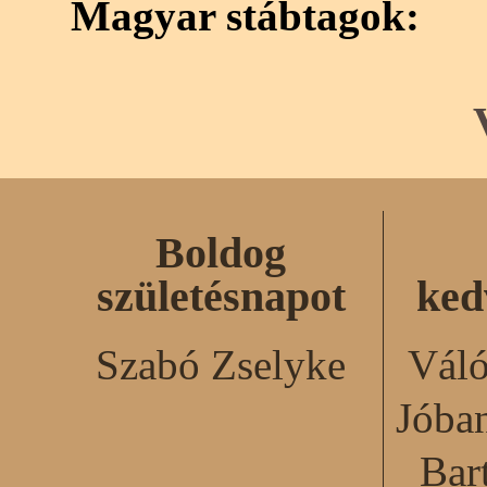
Magyar stábtagok:
Boldog
születésnapot
ked
Szabó Zselyke
Váló
Jóba
Bar