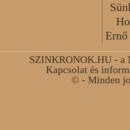
Sün
Ho
Ernő 
SZINKRONOK.HU - a Ma
Kapcsolat és infor
© - Minden jo