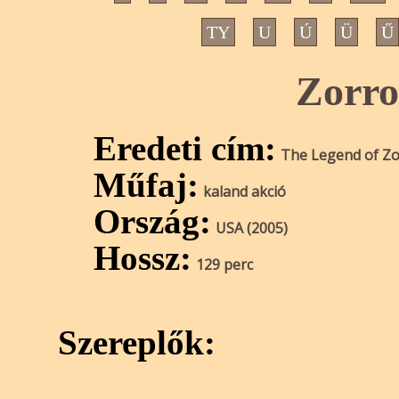
TY
U
Ú
Ü
Ű
Zorro
Eredeti cím:
The Legend of Z
Műfaj:
kaland akció
Ország:
USA (2005)
Hossz:
129 perc
Szereplők: