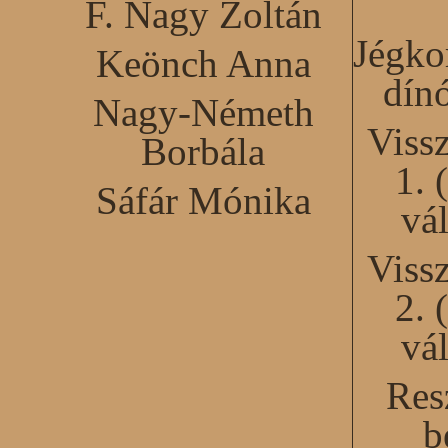
F. Nagy Zoltán
Jégko
Keönch Anna
dín
Nagy-Németh
Viss
Borbála
1. 
Sáfár Mónika
vál
Viss
2. 
vál
Res
b