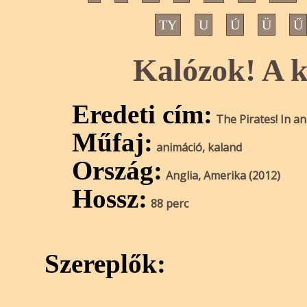
TY
U
Ú
Ü
Ű
Kalózok! A k
Eredeti cím:
The Pirates! In an
Műfaj:
animáció, kaland
Ország:
Anglia, Amerika (2012)
Hossz:
88 perc
Szereplők: