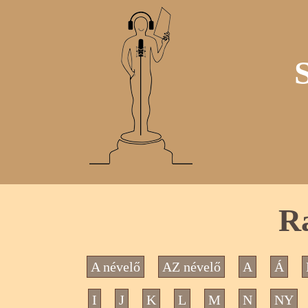
Ra
A névelő
AZ névelő
A
Á
I
J
K
L
M
N
NY