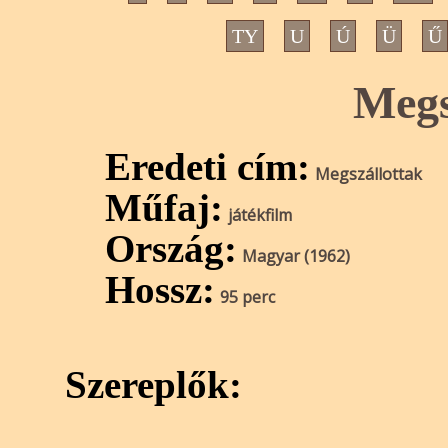
TY
U
Ú
Ü
Ű
Megs
Eredeti cím:
Megszállottak
Műfaj:
játékfilm
Ország:
Magyar (1962)
Hossz:
95 perc
Szereplők: