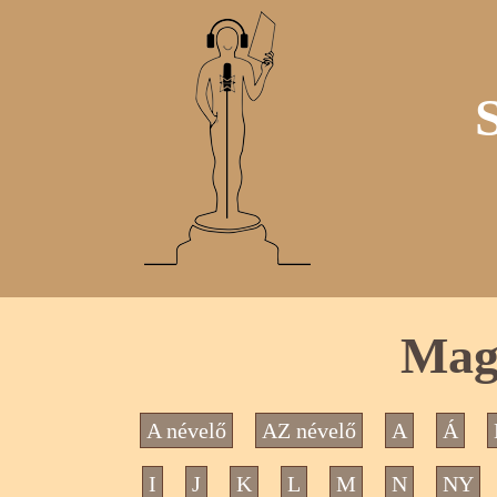
Mag
A névelő
AZ névelő
A
Á
I
J
K
L
M
N
NY