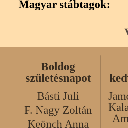
Magyar stábtagok:
Boldog
születésnapot
ked
Básti Juli
Jame
Kal
F. Nagy Zoltán
Am
Keönch Anna