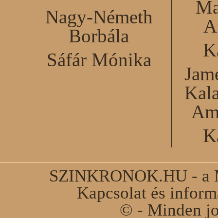
Ma
Nagy-Németh
A
Borbála
K
Sáfár Mónika
Jame
Kal
Am
K
SZINKRONOK.HU - a Ma
Kapcsolat és infor
© - Minden jo