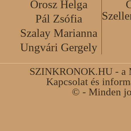
Orosz Helga
C
Szell
Pál Zsófia
Szalay Marianna
Ungvári Gergely
SZINKRONOK.HU - a Ma
Kapcsolat és infor
© - Minden jo