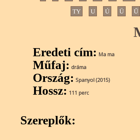
TY
U
Ú
Ü
Ű
Eredeti cím:
Ma ma
Műfaj:
dráma
Ország:
Spanyol (2015)
Hossz:
111 perc
Szereplők: