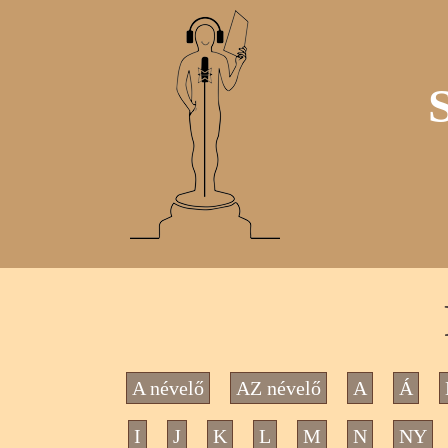
A névelő
AZ névelő
A
Á
I
J
K
L
M
N
NY