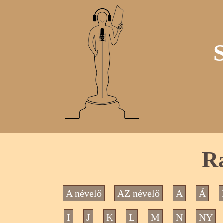
Ra
A névelő
AZ névelő
A
Á
I
J
K
L
M
N
NY