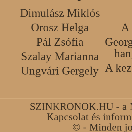
Dimulász Miklós
Orosz Helga
A 
Pál Zsófia
Georg
han
Szalay Marianna
A kez
Ungvári Gergely
SZINKRONOK.HU - a Ma
Kapcsolat és infor
© - Minden jo