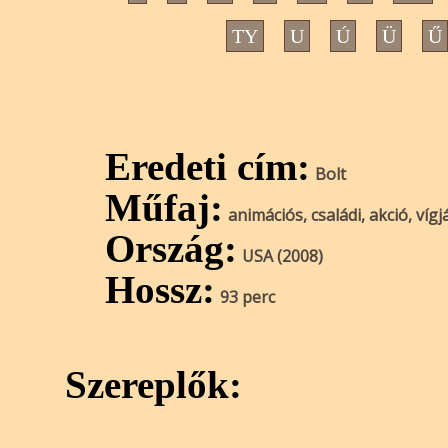
TY
U
Ú
Ü
Ű
Eredeti cím:
Bolt
Műfaj:
animációs, családi, akció, vígj
Ország:
USA (2008)
Hossz:
93 perc
Szereplők: