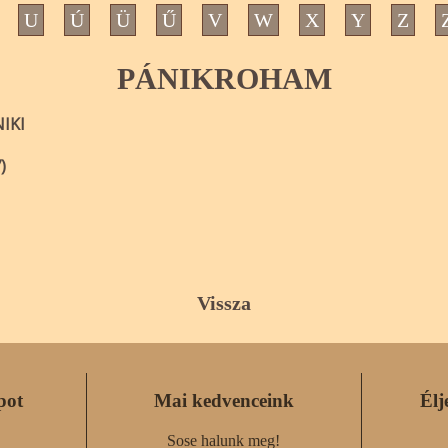
U
Ú
Ü
Ű
V
W
X
Y
Z
PÁNIKROHAM
IKI
)
Vissza
pot
Mai kedvenceink
Élj
Sose halunk meg!