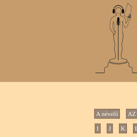
A névelő
AZ 
I
J
K