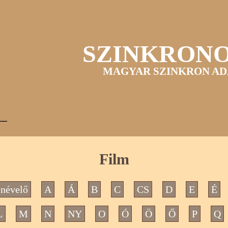
SZINKRON
MAGYAR SZINKRON AD
Film
névelő
A
Á
B
C
CS
D
E
É
L
M
N
NY
O
Ó
Ö
Ő
P
Q