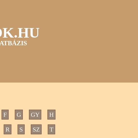
OK.HU
ATBÁZIS
F
G
GY
H
R
S
SZ
T