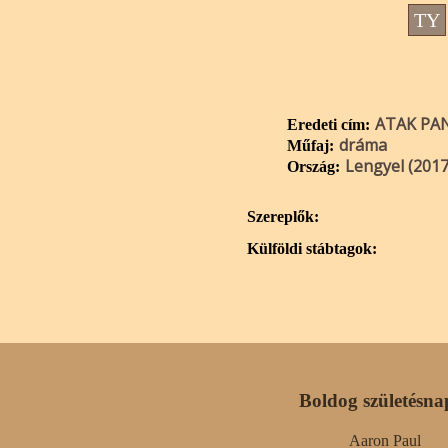
TY
ATAK PAN
Eredeti cím:
dráma
Műfaj:
Lengyel (2017
Ország:
Szereplők:
Külföldi stábtagok:
Boldog születésna
Aaron Paul