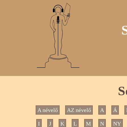
S
A névelő
AZ névelő
A
Á
I
J
K
L
M
N
NY