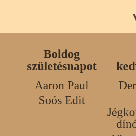
Boldog
születésnapot
ked
Aaron Paul
Der
Soós Edit
Jégko
dín