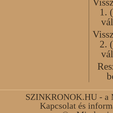
Viss
1. 
vál
Viss
2. 
vál
Res
b
SZINKRONOK.HU - a Ma
Kapcsolat és infor