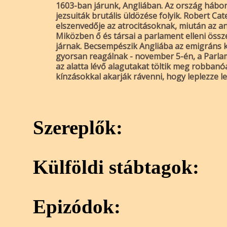
1603-ban járunk, Angliában. Az ország hábor
jezsuiták brutális üldözése folyik. Robert Cat
elszenvedője az atrocitásoknak, miután az ang
Miközben ő és társai a parlament elleni össz
járnak. Becsempészik Angliába az emigráns ka
gyorsan reagálnak - november 5-én, a Parlam
az alatta lévő alagutakat töltik meg robbanó
kínzásokkal akarják rávenni, hogy leplezze le
Szereplők:
Külföldi stábtagok:
Epizódok: