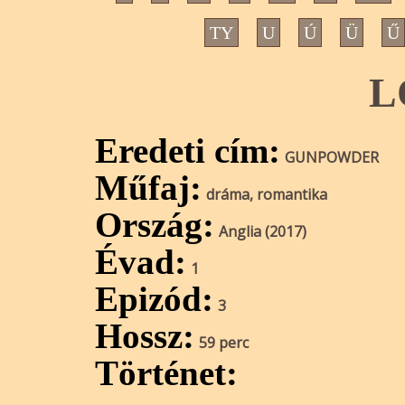
TY
U
Ú
Ü
Ű
L
Eredeti cím:
GUNPOWDER
Műfaj:
dráma, romantika
Ország:
Anglia (2017)
Évad:
1
Epizód:
3
Hossz:
59 perc
Történet: