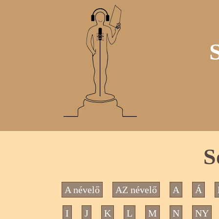
S
A névelő
AZ névelő
A
Á
I
J
K
L
M
N
NY