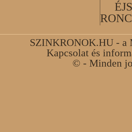
ÉJ
RONC
SZINKRONOK.HU - a Ma
Kapcsolat és infor
© - Minden jo