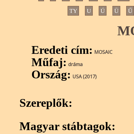
TY
U
Ú
Ü
Ű
M
Eredeti cím:
MOSAIC
Műfaj:
dráma
Ország:
USA (2017)
Szereplők:
Magyar stábtagok: