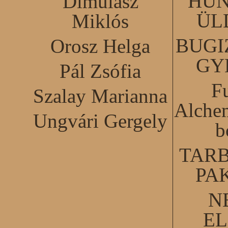
HUN
Dimulász
ÜL
Miklós
BUGI
Orosz Helga
GY
Pál Zsófia
F
Szalay Marianna
Alchem
Ungvári Gergely
b
TARB
PA
N
EL