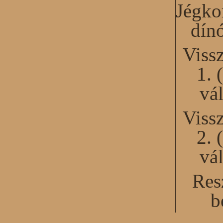
Jégko
dín
Viss
1. 
vál
Viss
2. 
vál
Res
b