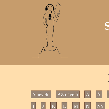
A névelő
AZ névelő
A
Á
I
J
K
L
M
N
NY