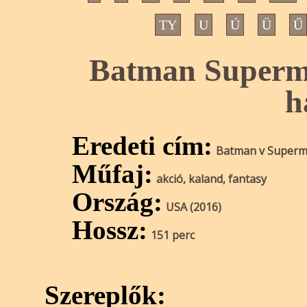
TY
U
Ú
Ü
Ű
Batman Superman
h
Eredeti cím:
Batman v Superma
Műfaj:
akció, kaland, fantasy
Ország:
USA (2016)
Hossz:
151 perc
Szereplők: