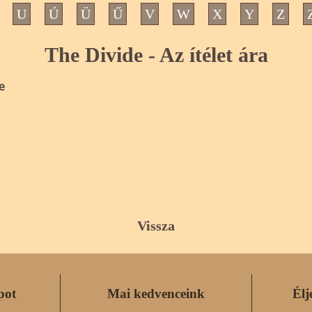
U
Ú
Ü
Ű
V
W
X
Y
Z
The Divide - Az ítélet ára
e
Vissza
pot
Mai kedvenceink
Élj