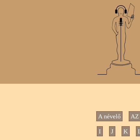
A névelő
AZ 
I
J
K