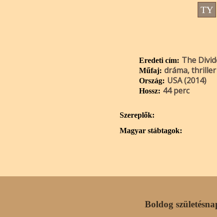
TY
The Divid
Eredeti cím:
dráma, thriller
Műfaj:
USA (2014)
Ország:
44 perc
Hossz:
Szereplők:
Magyar stábtagok:
Boldog születésna