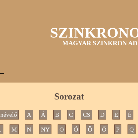
SZINKRON
MAGYAR SZINKRON AD
Sorozat
névelő
A
Á
B
C
CS
D
E
É
L
M
N
NY
O
Ó
Ö
Ő
P
Q