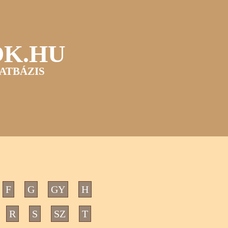
OK.HU
ATBÁZIS
F
G
GY
H
R
S
SZ
T