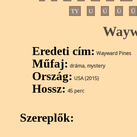
TY
U
Ú
Ü
Ű
Wayw
Eredeti cím:
Wayward Pines
Műfaj:
dráma, mystery
Ország:
USA (2015)
Hossz:
45 perc
Szereplők: