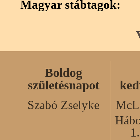
Magyar stábtagok:
Boldog
születésnapot
ked
Szabó Zselyke
McLe
Hábo
1