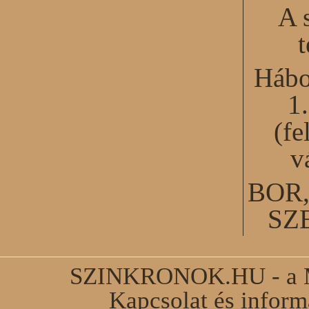
A 
Hábo
1
(fe
v
BOR
SZ
SZINKRONOK.HU - a Ma
Kapcsolat és infor