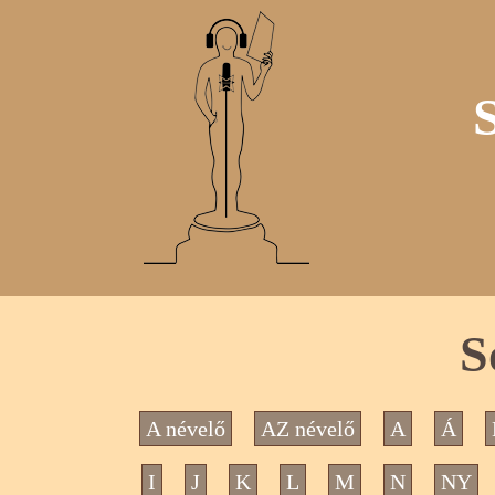
S
A névelő
AZ névelő
A
Á
I
J
K
L
M
N
NY