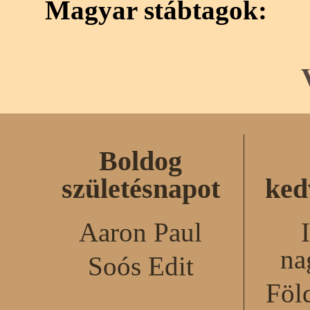
Magyar stábtagok:
Boldog
születésnapot
ked
Aaron Paul
na
Soós Edit
Föl