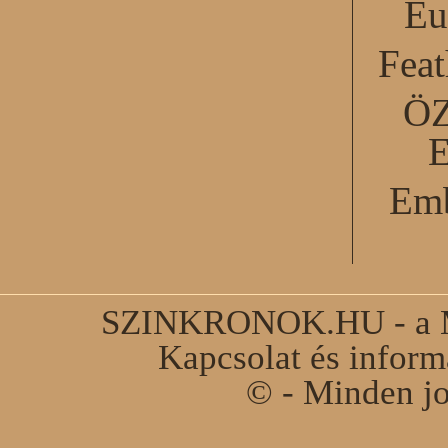
Eu
Feat
Ö
Emb
SZINKRONOK.HU - a Ma
Kapcsolat és infor
© - Minden jo