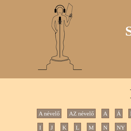
A névelő
AZ névelő
A
Á
I
J
K
L
M
N
NY