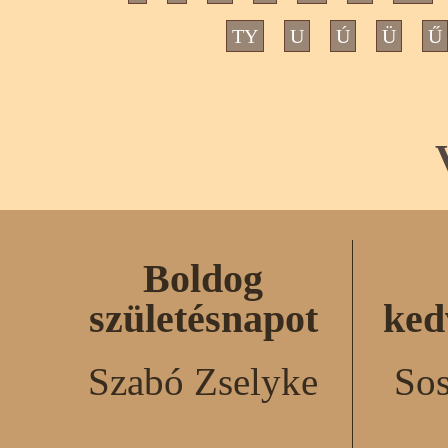
TY
U
Ú
Ü
Ű
Boldog
születésnapot
ked
Szabó Zselyke
Sos