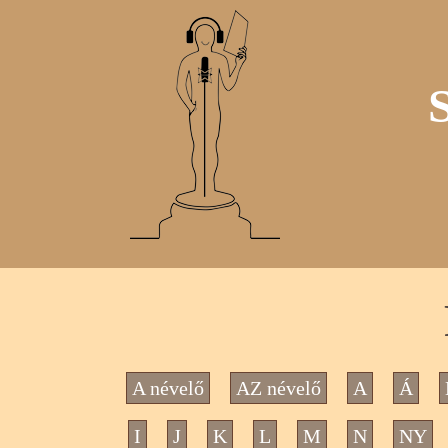
A névelő
AZ névelő
A
Á
I
J
K
L
M
N
NY