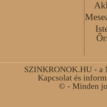
Akl
Mesea
Ist
Őr
SZINKRONOK.HU - a Ma
Kapcsolat és infor
© - Minden jo