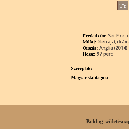
TY
Set Fire t
Eredeti cím:
életrajzi, drám
Műfaj:
Anglia (2014)
Ország:
97 perc
Hossz:
Szereplők:
Magyar stábtagok:
Boldog születésna