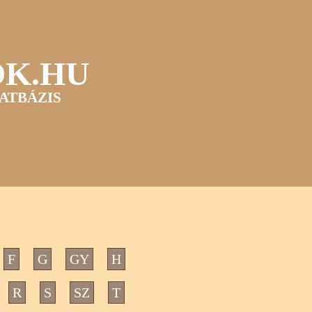
OK.HU
ATBÁZIS
F
G
GY
H
R
S
SZ
T