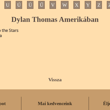
U
Ú
Ü
Ű
V
W
X
Y
Z
Dylan Thomas Amerikában
o the Stars
a
Vissza
pot
Mai kedvenceink
Élj