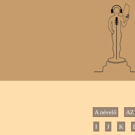
A névelő
AZ 
I
J
K