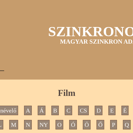
SZINKRON
MAGYAR SZINKRON AD
Film
névelő
A
Á
B
C
CS
D
E
É
L
M
N
NY
O
Ó
Ö
Ő
P
Q