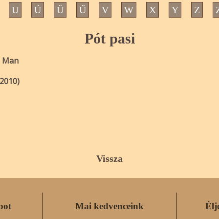
U
Ú
Ü
Ű
V
W
X
Y
Z
Pót pasi
a Man
(2010)
Vissza
pot
Mai kedvenceink
Élj