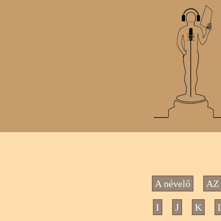
A névelő
AZ 
I
J
K