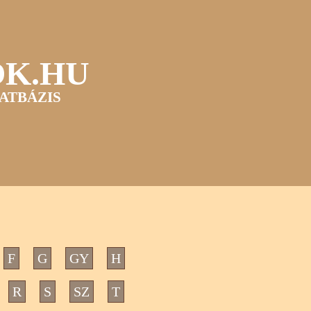
OK.HU
ATBÁZIS
F
G
GY
H
R
S
SZ
T