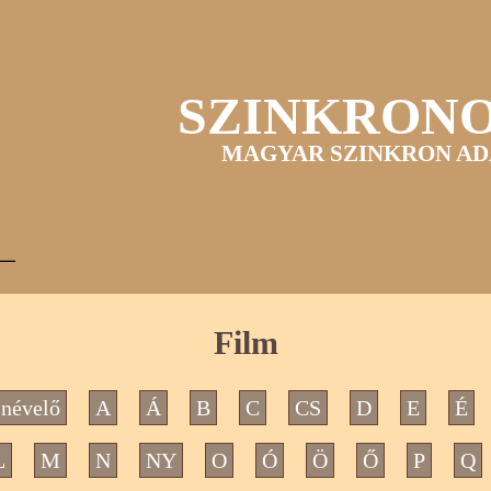
SZINKRON
MAGYAR SZINKRON AD
Film
névelő
A
Á
B
C
CS
D
E
É
L
M
N
NY
O
Ó
Ö
Ő
P
Q