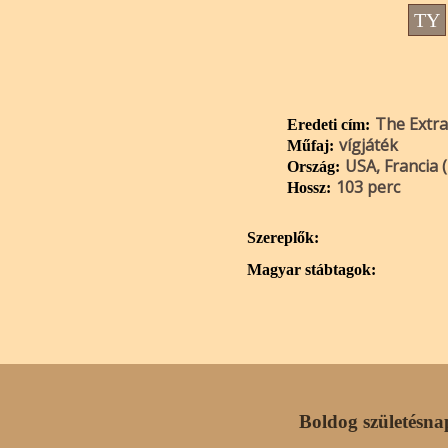
TY
The Extr
Eredeti cím:
vígjáték
Műfaj:
USA, Francia 
Ország:
103 perc
Hossz:
Szereplők:
Magyar stábtagok:
Boldog születésna