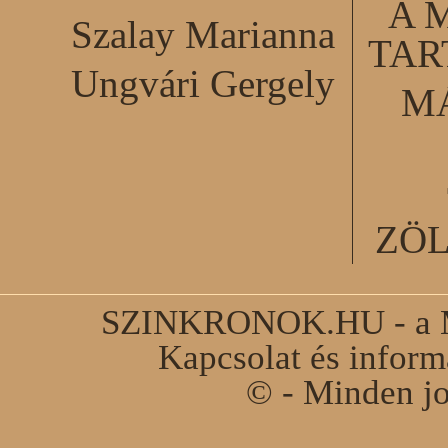
A 
Szalay Marianna
TA
Ungvári Gergely
M
ZÖ
SZINKRONOK.HU - a Ma
Kapcsolat és infor
© - Minden jo