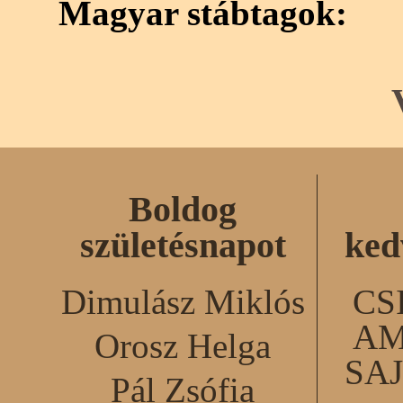
Magyar stábtagok:
Boldog
születésnapot
ked
Dimulász Miklós
CS
AM
Orosz Helga
SA
Pál Zsófia