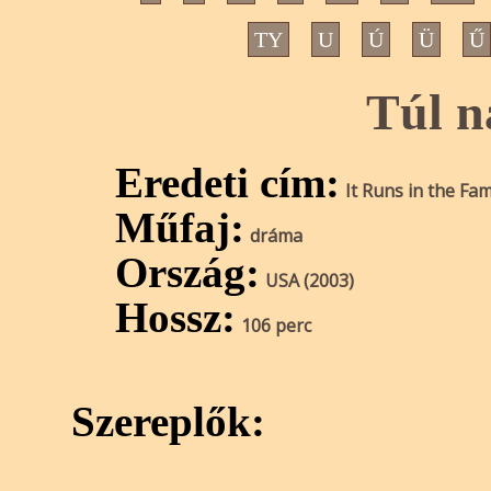
TY
U
Ú
Ü
Ű
Túl n
Eredeti cím:
It Runs in the Fam
Műfaj:
dráma
Ország:
USA (2003)
Hossz:
106 perc
Szereplők: