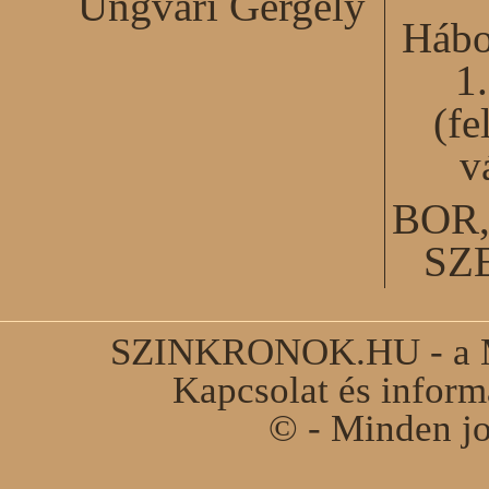
Ungvári Gergely
Hábo
1
(fe
v
BOR
SZ
SZINKRONOK.HU - a Ma
Kapcsolat és infor
© - Minden jo