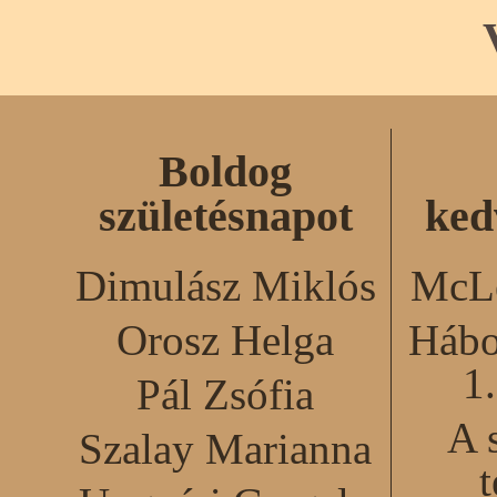
Boldog
születésnapot
ked
Dimulász Miklós
McLe
Orosz Helga
Hábo
1
Pál Zsófia
A 
Szalay Marianna