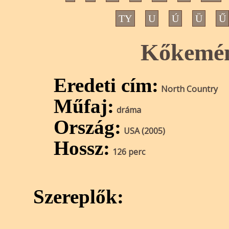
TY
U
Ú
Ü
Ű
Kőkemén
Eredeti cím:
North Country
Műfaj:
dráma
Ország:
USA (2005)
Hossz:
126 perc
Szereplők: