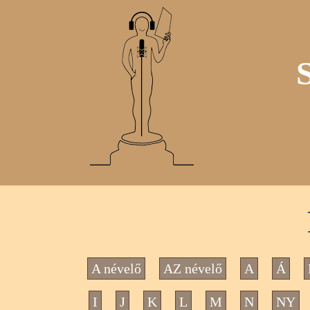
A névelő
AZ névelő
A
Á
I
J
K
L
M
N
NY