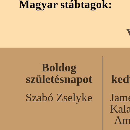
Magyar stábtagok:
Boldog
születésnapot
ked
Szabó Zselyke
Jame
Kal
Am