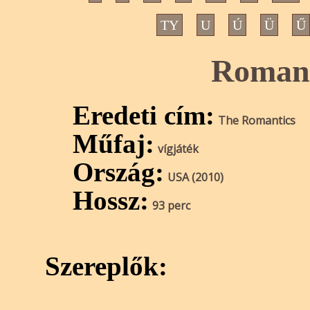
TY
U
Ú
Ü
Ű
Romant
Eredeti cím:
The Romantics
Műfaj:
vígjáték
Ország:
USA (2010)
Hossz:
93 perc
Szereplők: