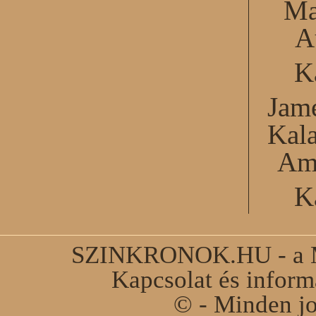
Ma
A
K
Jame
Kal
Am
K
SZINKRONOK.HU - a Ma
Kapcsolat és infor
© - Minden jo