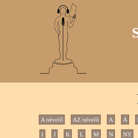
A névelő
AZ névelő
A
Á
I
J
K
L
M
N
NY