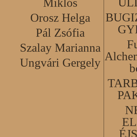
ÜL
Miklós
BUGI
Orosz Helga
GY
Pál Zsófia
F
Szalay Marianna
Alchem
Ungvári Gergely
b
TARB
PA
N
EL
ÉJ