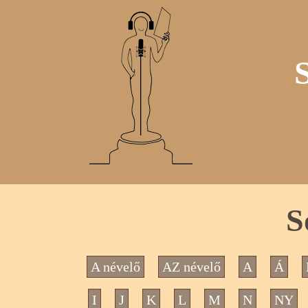
S
A névelő
AZ névelő
A
Á
I
J
K
L
M
N
NY