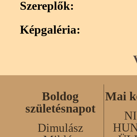
Szereplők:
Képgaléria:
Boldog
Mai k
születésnapot
N
HUN
Dimulász