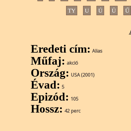
TY
U
Ú
Ü
Ű
Eredeti cím:
Alias
Műfaj:
akció
Ország:
USA (2001)
Évad:
5
Epizód:
105
Hossz:
42 perc