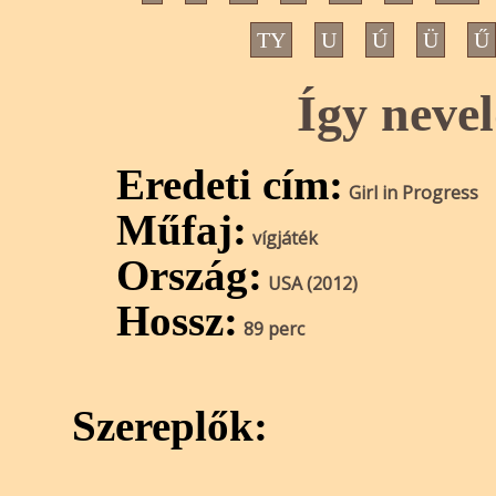
TY
U
Ú
Ü
Ű
Így neve
Eredeti cím:
Girl in Progress
Műfaj:
vígjáték
Ország:
USA (2012)
Hossz:
89 perc
Szereplők: