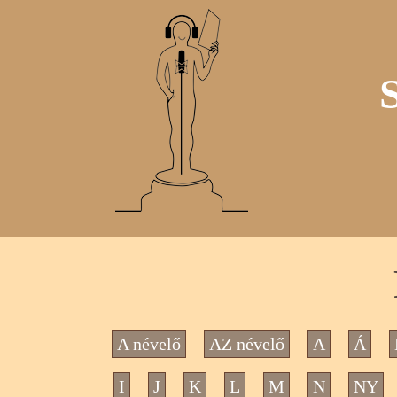
A névelő
AZ névelő
A
Á
I
J
K
L
M
N
NY