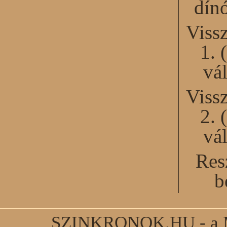
dín
Viss
1. 
vál
Viss
2. 
vál
Res
b
SZINKRONOK.HU - a Ma