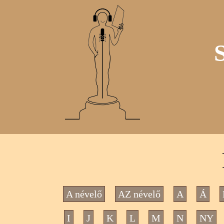
A névelő
AZ névelő
A
Á
I
J
K
L
M
N
NY