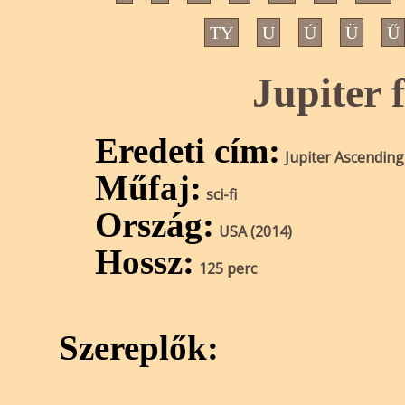
TY
U
Ú
Ü
Ű
Jupiter 
Eredeti cím:
Jupiter Ascending
Műfaj:
sci-fi
Ország:
USA (2014)
Hossz:
125 perc
Szereplők: