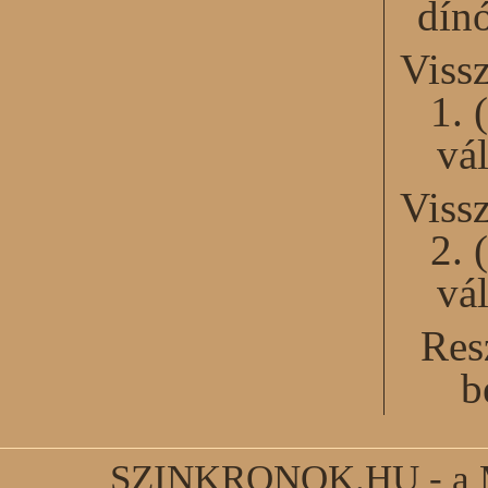
dín
Viss
1. 
vál
Viss
2. 
vál
Res
b
SZINKRONOK.HU - a Ma