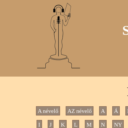
A névelő
AZ névelő
A
Á
I
J
K
L
M
N
NY