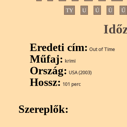
TY
U
Ú
Ü
Ű
Idő
Eredeti cím:
Out of Time
Műfaj:
krimi
Ország:
USA (2003)
Hossz:
101 perc
Szereplők: