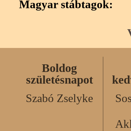
Magyar stábtagok:
Boldog
születésnapot
ked
Szabó Zselyke
Sos
Akl