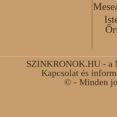
Mesea
Ist
Őr
SZINKRONOK.HU - a Ma
Kapcsolat és infor
© - Minden jo