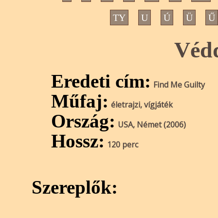
TY
U
Ú
Ü
Ű
Véd
Eredeti cím:
Find Me Guilty
Műfaj:
életrajzi, vígjáték
Ország:
USA, Német (2006)
Hossz:
120 perc
Szereplők: