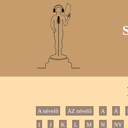
A névelő
AZ névelő
A
Á
I
J
K
L
M
N
NY