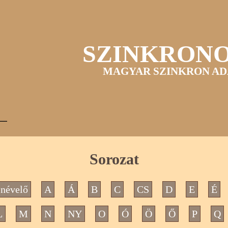
SZINKRON
MAGYAR SZINKRON AD
Sorozat
névelő
A
Á
B
C
CS
D
E
É
L
M
N
NY
O
Ó
Ö
Ő
P
Q