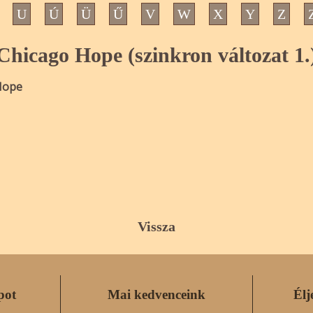
U
Ú
Ü
Ű
V
W
X
Y
Z
Chicago Hope (szinkron változat 1.
Hope
Vissza
pot
Mai kedvenceink
Élj