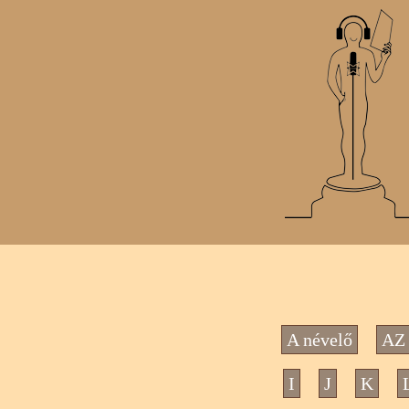
A névelő
AZ 
I
J
K