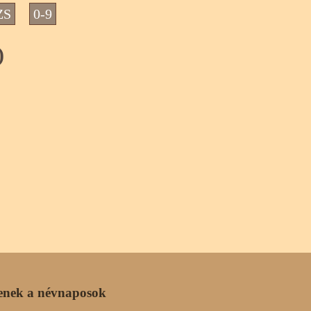
ZS
0-9
)
enek a névnaposok