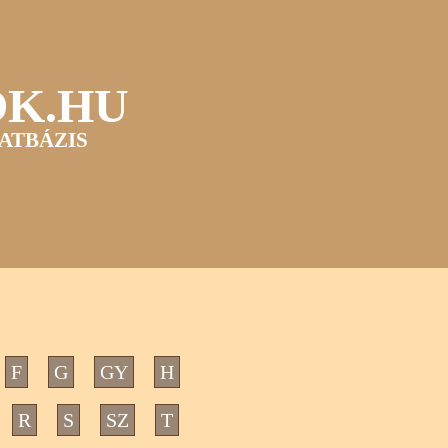
OK.HU
ATBÁZIS
F
G
GY
H
R
S
SZ
T