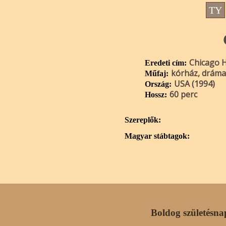
TY
Chicago 
Eredeti cím:
kórház, dráma
Műfaj:
USA (1994)
Ország:
60 perc
Hossz:
Szereplők:
Magyar stábtagok:
Boldog születésna