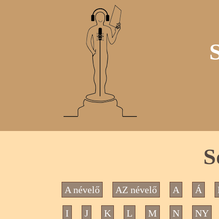
S
A névelő
AZ névelő
A
Á
I
J
K
L
M
N
NY