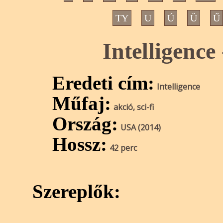
TY
U
Ú
Ü
Ű
Intelligence
Eredeti cím:
Intelligence
Műfaj:
akció, sci-fi
Ország:
USA (2014)
Hossz:
42 perc
Szereplők: