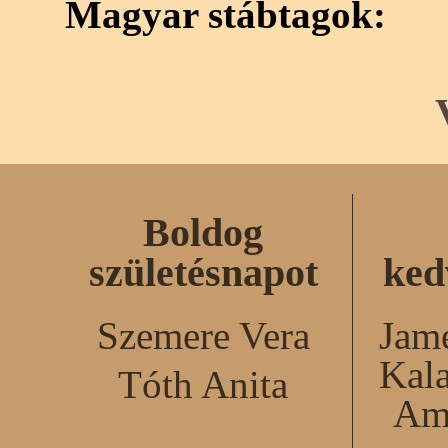
Magyar stábtagok:
Boldog
születésnapot
ked
Szemere Vera
Jame
Kal
Tóth Anita
Am