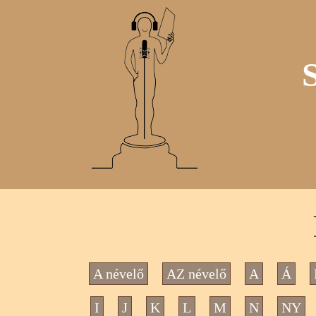
A névelő
AZ névelő
A
Á
I
J
K
L
M
N
NY