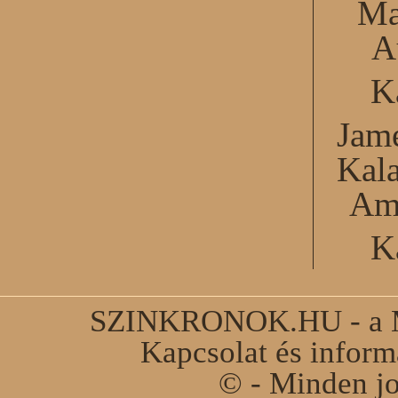
Ma
A
K
Jame
Kal
Am
K
SZINKRONOK.HU - a Ma
Kapcsolat és infor
© - Minden jo