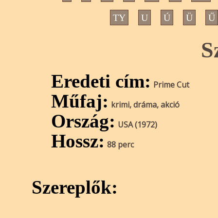
TY
U
Ú
Ü
Ű
S
Eredeti cím:
Prime Cut
Műfaj:
krimi, dráma, akció
Ország:
USA (1972)
Hossz:
88 perc
Szereplők: