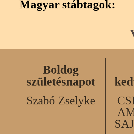
Magyar stábtagok:
Boldog
születésnapot
ked
Szabó Zselyke
CS
AM
SA