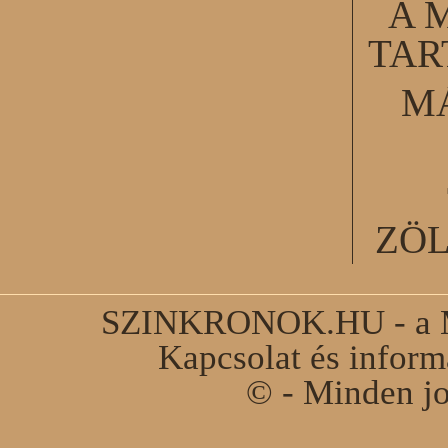
A 
TA
M
ZÖ
SZINKRONOK.HU - a Ma
Kapcsolat és infor
© - Minden jo