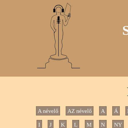
A névelő
AZ névelő
A
Á
I
J
K
L
M
N
NY