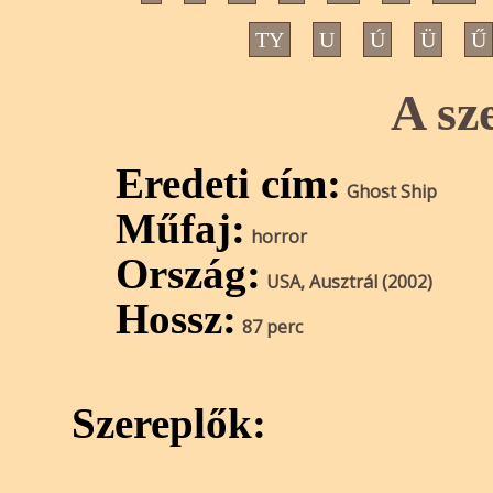
TY
U
Ú
Ü
Ű
A sz
Eredeti cím:
Ghost Ship
Műfaj:
horror
Ország:
USA, Ausztrál (2002)
Hossz:
87 perc
Szereplők: