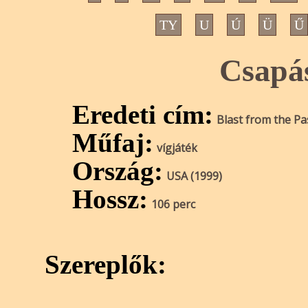
TY
U
Ú
Ü
Ű
Csapás
Eredeti cím:
Blast from the Pa
Műfaj:
vígjáték
Ország:
USA (1999)
Hossz:
106 perc
Szereplők: