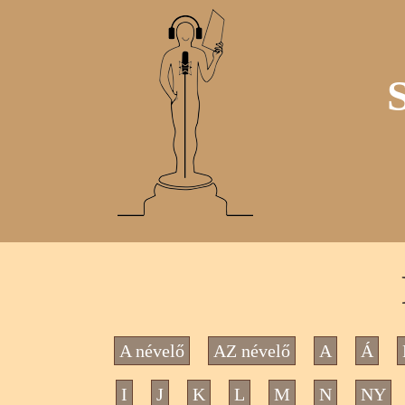
A névelő
AZ névelő
A
Á
I
J
K
L
M
N
NY