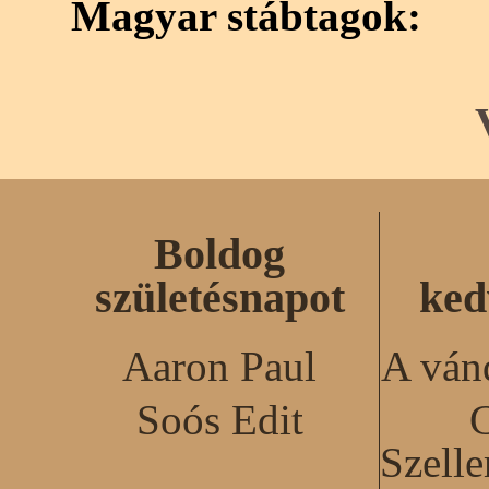
Magyar stábtagok:
Boldog
születésnapot
ked
Aaron Paul
A ván
Soós Edit
C
Szell