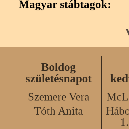
Magyar stábtagok:
Boldog
születésnapot
ked
Szemere Vera
McLe
Tóth Anita
Hábo
1