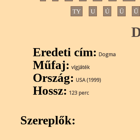
TY
U
Ú
Ü
Ű
D
Eredeti cím:
Dogma
Műfaj:
vígjáték
Ország:
USA (1999)
Hossz:
123 perc
Szereplők: