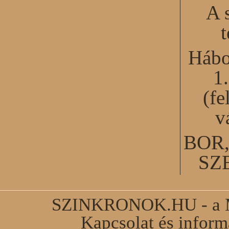
A 
Hábo
1
(fe
v
BOR
SZ
SZINKRONOK.HU - a Ma
Kapcsolat és infor