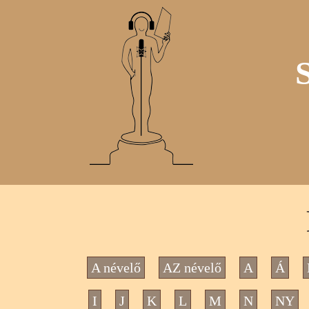
A névelő
AZ névelő
A
Á
I
J
K
L
M
N
NY