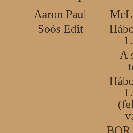
Aaron Paul
McLe
Soós Edit
Hábo
1
A 
Hábo
1
(fe
v
BOR