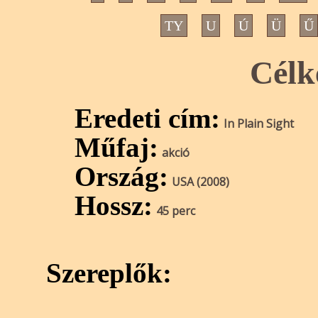
TY
U
Ú
Ü
Ű
Célk
Eredeti cím:
In Plain Sight
Műfaj:
akció
Ország:
USA (2008)
Hossz:
45 perc
Szereplők: