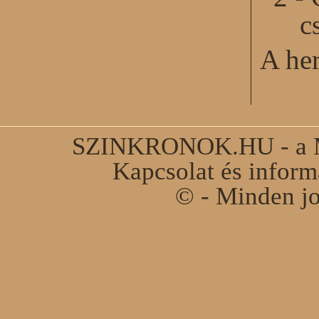
c
A he
SZINKRONOK.HU - a Ma
Kapcsolat és infor
© - Minden jo