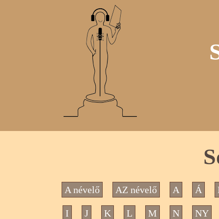
S
A névelő
AZ névelő
A
Á
I
J
K
L
M
N
NY