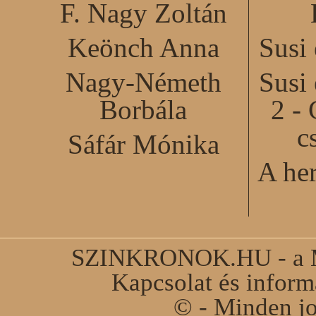
F. Nagy Zoltán
Keönch Anna
Susi
Nagy-Németh
Susi
Borbála
2 - 
c
Sáfár Mónika
A he
SZINKRONOK.HU - a Ma
Kapcsolat és infor
© - Minden jo