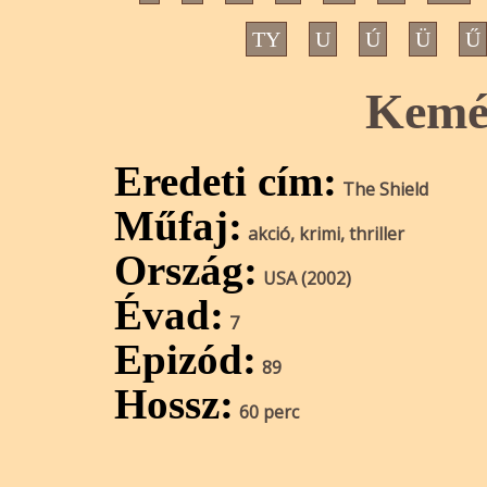
TY
U
Ú
Ü
Ű
Kemé
Eredeti cím:
The Shield
Műfaj:
akció, krimi, thriller
Ország:
USA (2002)
Évad:
7
Epizód:
89
Hossz:
60 perc