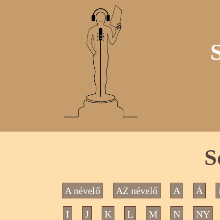
S
A névelő
AZ névelő
A
Á
I
J
K
L
M
N
NY