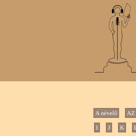
A névelő
AZ 
I
J
K