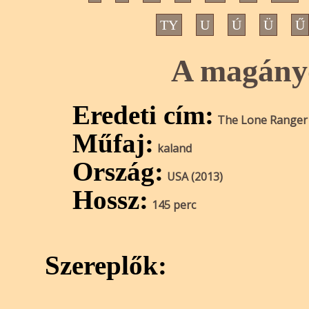
TY
U
Ú
Ü
Ű
A magányo
Eredeti cím:
The Lone Ranger
Műfaj:
kaland
Ország:
USA (2013)
Hossz:
145 perc
Szereplők: