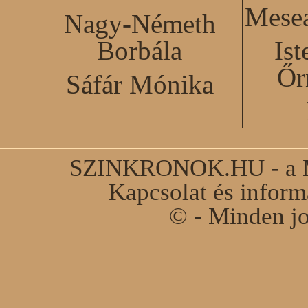
Mesea
Nagy-Németh
Borbála
Ist
Őr
Sáfár Mónika
SZINKRONOK.HU - a Ma
Kapcsolat és infor
© - Minden jo