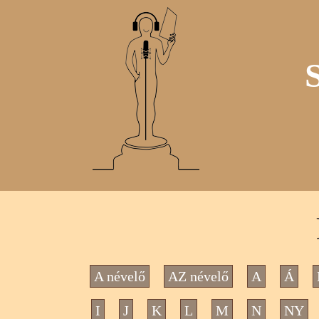
A névelő
AZ névelő
A
Á
I
J
K
L
M
N
NY