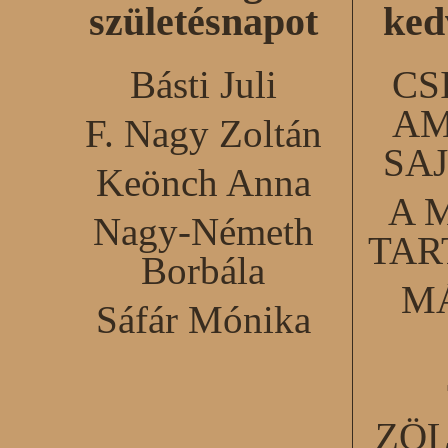
születésnapot
ked
Básti Juli
CS
AM
F. Nagy Zoltán
SA
Keönch Anna
A 
Nagy-Németh
TA
Borbála
M
Sáfár Mónika
ZÖ