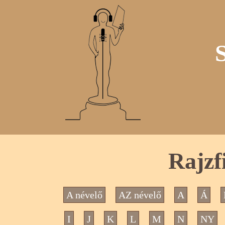
Rajzf
A névelő
AZ névelő
A
Á
I
J
K
L
M
N
NY