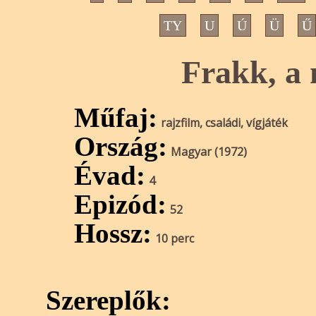
TY
U
Ú
Ü
Ű
Frakk, a
Műfaj:
rajzfilm, családi, vígjáték
Ország:
Magyar (1972)
Évad:
4
Epizód:
52
Hossz:
10 perc
Szereplők: