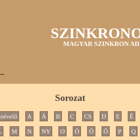
SZINKRON
MAGYAR SZINKRON AD
Sorozat
névelő
A
Á
B
C
CS
D
E
É
L
M
N
NY
O
Ó
Ö
Ő
P
Q