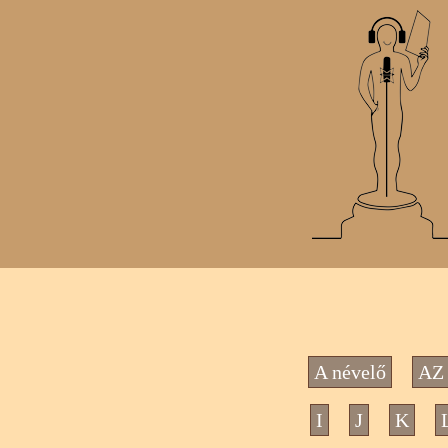
A névelő
AZ 
I
J
K