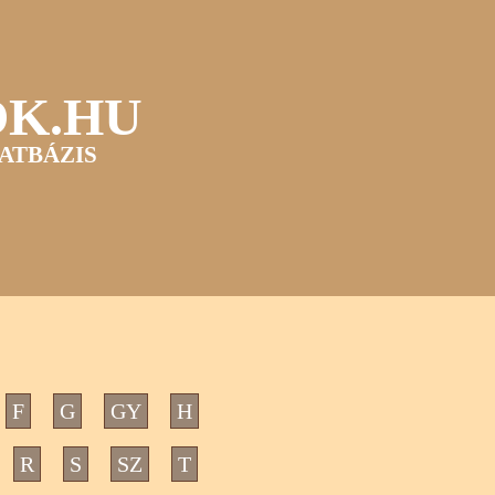
OK.HU
ATBÁZIS
F
G
GY
H
R
S
SZ
T