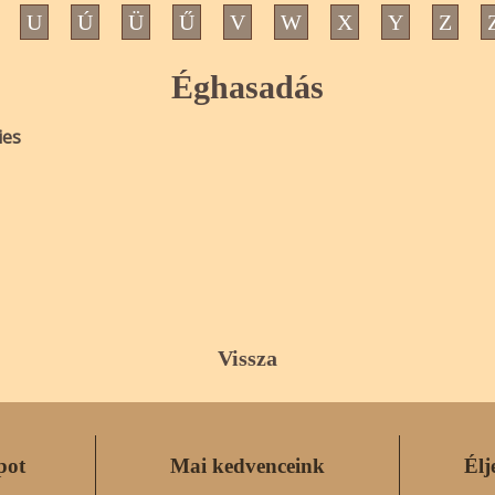
U
Ú
Ü
Ű
V
W
X
Y
Z
Éghasadás
ies
Vissza
pot
Mai kedvenceink
Élj