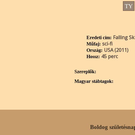
TY
Falling Sk
Eredeti cím:
sci-fi
Műfaj:
USA (2011)
Ország:
45 perc
Hossz:
Szereplők:
Magyar stábtagok:
Boldog születésna