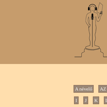
A névelő
AZ 
I
J
K