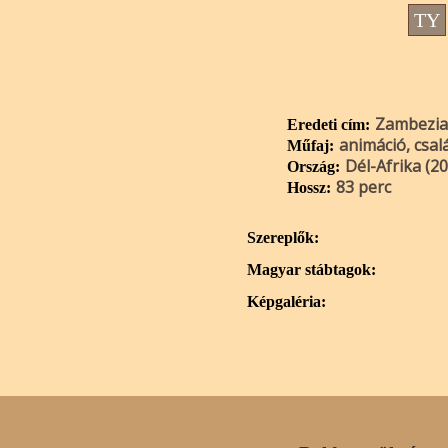
TY
Zambezia
Eredeti cím:
animáció, csal
Műfaj:
Dél-Afrika (2
Ország:
83 perc
Hossz:
Szereplők:
Magyar stábtagok:
Képgaléria: