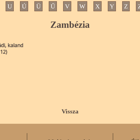
U
Ú
Ü
Ű
V
W
X
Y
Z
Zambézia
ádi, kaland
012)
Vissza