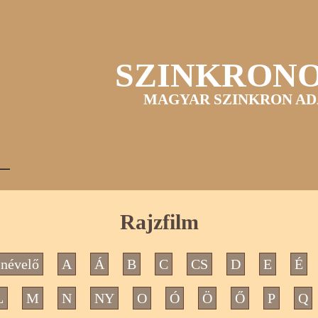
SZINKRON
MAGYAR SZINKRON AD
Rajzfilm
névelő
A
Á
B
C
CS
D
E
É
L
M
N
NY
O
Ó
Ö
Ő
P
Q