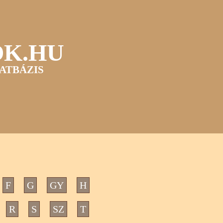
OK.HU
ATBÁZIS
F
G
GY
H
R
S
SZ
T