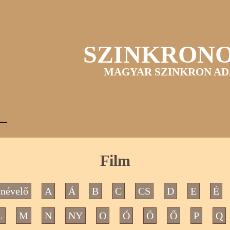
SZINKRON
MAGYAR SZINKRON AD
Film
névelő
A
Á
B
C
CS
D
E
É
L
M
N
NY
O
Ó
Ö
Ő
P
Q