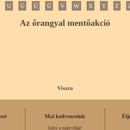
U
Ú
Ü
Ű
V
W
X
Y
Z
Az őrangyal mentőakció
Vissza
pot
Mai kedvenceink
Élj
Irány a nagyvilág!