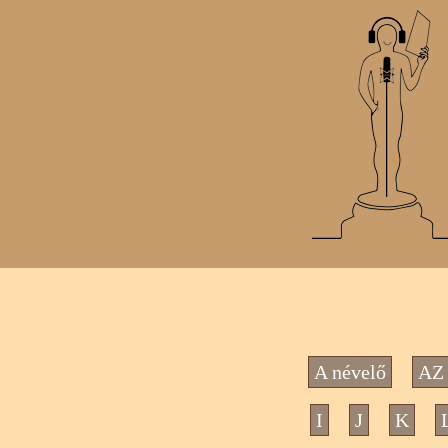
A névelő
AZ 
I
J
K