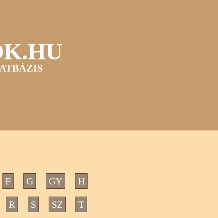
OK.HU
ATBÁZIS
F
G
GY
H
R
S
SZ
T