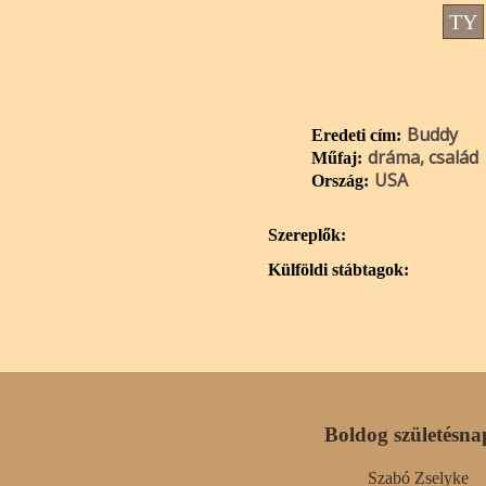
TY
Buddy
Eredeti cím:
dráma, család
Műfaj:
USA
Ország:
Szereplők:
Külföldi stábtagok:
Boldog születésna
Szabó Zselyke