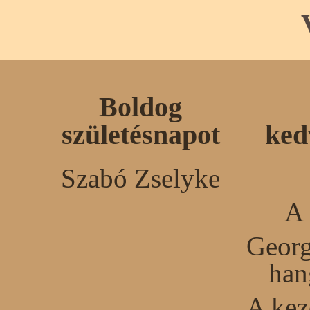
Boldog
születésnapot
ked
Szabó Zselyke
A 
Georg
han
A kez