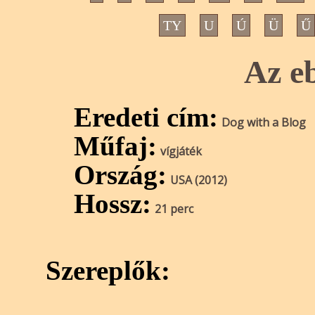
TY
U
Ú
Ü
Ű
Az e
Eredeti cím:
Dog with a Blog
Műfaj:
vígjáték
Ország:
USA (2012)
Hossz:
21 perc
Szereplők: