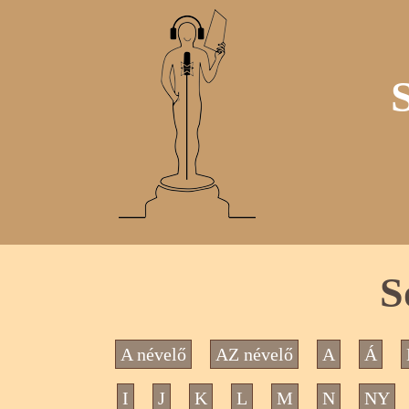
S
A névelő
AZ névelő
A
Á
I
J
K
L
M
N
NY